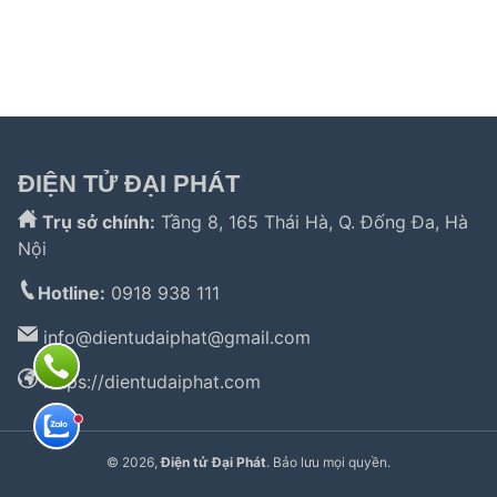
hành lg
,
electrolux hà nội
,
electrolux hcm
,
trung tâm bảo
hành bosch
,
bảo hành hafele hà nội
,
sửa tủ lạnh bosch
,
bảo hành panasonic
,
bảo hành liebherr
ĐIỆN TỬ ĐẠI PHÁT
Trụ sở chính:
Tầng 8, 165 Thái Hà, Q. Đống Đa, Hà
Nội
Hotline:
0918 938 111
info@
dientudaiphat@gmail.com
https://dientudaiphat.com
© 2026,
Điện tử Đại Phát
. Bảo lưu mọi quyền.