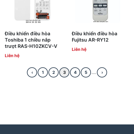
Điều khiển điều hòa
Điều khiển điều hòa
Toshiba 1 chiều nắp
Fujitsu AR-RY12
trượt RAS-H10ZKCV-V
Liên hệ
Liên hệ
‹
1
2
3
4
5
....
›
Tìm kiếm nhiều:
bảo hành hitachi
,
bảo hành electrolux
,
bảo
hành lg
,
electrolux hà nội
,
electrolux hcm
,
trung tâm bảo
hành bosch
,
bảo hành hafele hà nội
,
sửa tủ lạnh bosch
,
bảo hành panasonic
,
bảo hành liebherr