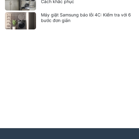
Cách khắc phục
Máy giặt Samsung báo lỗi 4C: Kiểm tra với 6
bước đơn giản
Liên kết hữu ích:
trung tâm bảo hành hitachi
|
bảo hành
hitachi tphcm
|
bảo hành siemens
|
bảo hành fagor
|
bảo hành
hitachi hải phòng
|
sửa tủ lạnh hitachi tphcm
|
sửa máy giặt
electrolux
|
bảo hành electrolux tphcm
|
bảo hành bosch tphcm
|
sửa máy rửa bát bosch tphcm
|
bảo hành teka
|
bảo hành
samsung hải phòng
|
sửa tủ lạnh hitachi
|
Tìm kiếm nhiều:
bảo hành hitachi
,
bảo hành electrolux
,
bảo hành lg
,
electrolux hà nội
,
electrolux hcm
,
trung
tâm bảo hành bosch
,
bảo hành hafele hà nội
,
sửa tủ
lạnh bosch
,
bảo hành panasonic
,
bảo hành liebherr