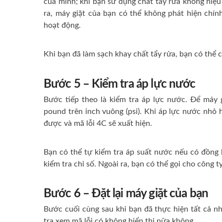
của mình;
khi bạn sử dụng chất tẩy rửa không hiệu 
ra, máy giặt của bạn có thể không phát hiện chí
hoạt động.
Khi bạn đã làm sạch khay chất tẩy rửa, bạn có thể 
Bước 5 – Kiểm tra áp lực nước
Bước tiếp theo là kiểm tra áp lực nước.
Để máy g
pound trên inch vuông (psi).
Khi áp lực nước nhỏ 
được và mã lỗi 4C sẽ xuất hiện.
Bạn có thể tự kiểm tra áp suất nước nếu có đồng
kiểm tra chỉ số.
Ngoài ra, bạn có thể gọi cho công t
Bước 6 – Đặt lại máy giặt của bạn
Bước cuối cùng sau khi bạn đã thực hiện tất cả nh
tra xem mã lỗi có không hiển thị nữa không.