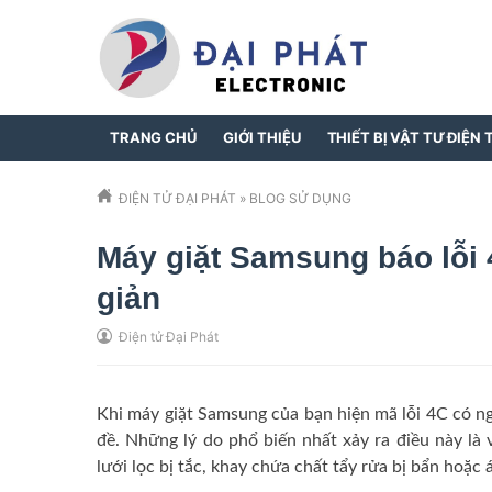
TRANG CHỦ
GIỚI THIỆU
THIẾT BỊ VẬT TƯ ĐIỆN 
ĐIỆN TỬ ĐẠI PHÁT
»
BLOG SỬ DỤNG
Máy giặt Samsung báo lỗi 
giản
Điện tử Đại Phát
Khi máy giặt Samsung của bạn hiện mã lỗi 4C có n
đề.
Những lý do phổ biến nhất xảy ra điều này là
lưới lọc bị tắc, khay chứa chất tẩy rửa bị bẩn hoặc