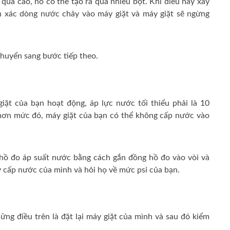
quả cao, nó có thể tạo ra quá nhiều bọt.
Khi điều này xảy
nh xác dòng nước chảy vào máy giặt và máy giặt sẽ ngừng
chuyển sang bước tiếp theo.
iặt của bạn hoạt động, áp lực nước tối thiểu phải là 10
hơn mức đó, máy giặt của bạn có thể không cấp nước vào
 hồ đo áp suất nước bằng cách gắn đồng hồ đo vào vòi và
y cấp nước của mình và hỏi họ về mức psi của bạn.
ững điều trên là đặt lại máy giặt của mình và sau đó kiểm