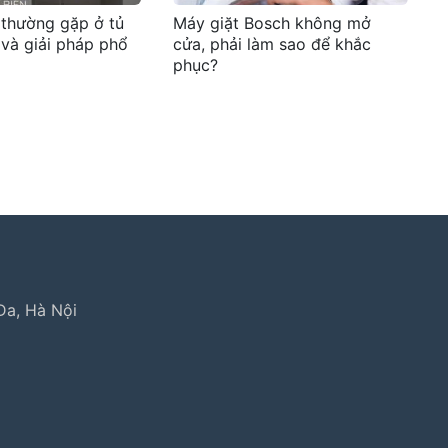
 thường gặp ở tủ
Máy giặt Bosch không mở
 và giải pháp phổ
cửa, phải làm sao để khắc
phục?
 hành lg
,
electrolux hà nội
,
electrolux hcm
,
trung tâm bảo h
Đa, Hà Nội