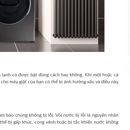
à lạnh có được bật đúng cách hay không.
Khi một hoặc cả
cho máy giặt của bạn có thể bị ảnh hưởng xấu và điều này
h
|
s
h
ảm bảo chúng không bị lỗi.
Vòi nước bị lỗi là nguyên nhân
h
 thể bị gấp khúc, cong vênh hoặc bị tắc khiến nước không
h