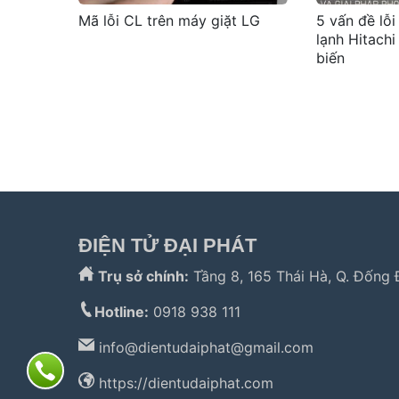
Mã lỗi CL trên máy giặt LG
5 vấn đề lỗi
lạnh Hitachi
biến
Tìm kiếm nhiều:
bảo hành hitachi
,
bảo hành electrolux
,
bảo
hành panasonic
,
bảo hành liebherr
ĐIỆN TỬ ĐẠI PHÁT
Trụ sở chính:
Tầng 8, 165 Thái Hà, Q. Đống 
Hotline:
0918 938 111
info@
dientudaiphat@gmail.com
https://dientudaiphat.com