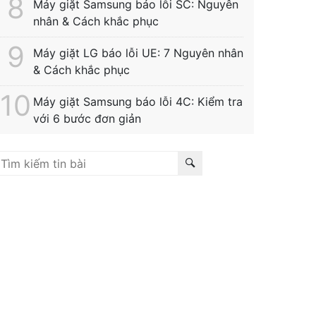
Máy giặt Samsung báo lỗi SC: Nguyên
nhân & Cách khắc phục
Máy giặt LG báo lỗi UE: 7 Nguyên nhân
& Cách khắc phục
Máy giặt Samsung báo lỗi 4C: Kiểm tra
với 6 bước đơn giản
Liên kết hữu ích:
trung tâm bảo hành hitachi
|
bảo
ành hitachi tphcm
|
bảo hành siemens
|
bảo hành fagor
bảo hành hitachi hải phòng
|
sửa tủ lạnh hitachi tphcm
|
ửa máy giặt electrolux
|
bảo hành electrolux tphcm
|
bảo
ành bosch tphcm
|
sửa máy rửa bát bosch tphcm
|
bảo
ành teka
|
bảo hành samsung hải phòng
|
sửa tủ lạnh
itachi
|