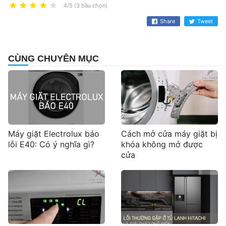
4/5 (3 bầu chọn)
Share
Tweet
CÙNG CHUYÊN MỤC
Máy giặt Electrolux báo
Cách mở cửa máy giặt bị
lỗi E40: Có ý nghĩa gì?
khóa không mở được
cửa