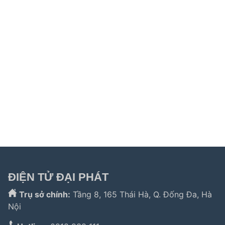
Liên kết hữu ích:
trung tâm bảo hành hitachi
|
bảo hành
hitachi tphcm
|
bảo hành siemens
|
bảo hành fagor
|
bảo hành
hitachi hải phòng
|
sửa tủ lạnh hitachi tphcm
|
sửa máy giặt
electrolux
|
bảo hành electrolux tphcm
|
bảo hành bosch tphcm
|
sửa máy rửa bát bosch tphcm
|
bảo hành teka
|
bảo hành
samsung hải phòng
|
sửa tủ lạnh hitachi
|
Tìm kiếm nhiều:
bảo hành hitachi
,
bảo hành electrolux
,
bảo
hành lg
,
electrolux hà nội
,
electrolux hcm
,
trung tâm bảo
hành bosch
,
bảo hành hafele hà nội
,
sửa tủ lạnh bosch
,
bảo hành panasonic
,
bảo hành liebherr
ĐIỆN TỬ ĐẠI PHÁT
Trụ sở chính:
Tầng 8, 165 Thái Hà, Q. Đống Đa, Hà
Nội