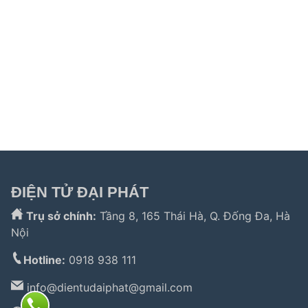
electrolux
|
bảo hành electrolux tphcm
|
bảo hành bosch tphcm
|
sửa máy rửa bát bosch tphcm
|
bảo hành teka
|
bảo hành
samsung hải phòng
|
sửa tủ lạnh hitachi
|
Tìm kiếm nhiều:
bảo hành hitachi
,
bảo hành electrolux
,
bảo hành lg
,
electrolux hà nội
,
electrolux hcm
,
trung
tâm bảo hành bosch
,
bảo hành hafele hà nội
,
sửa tủ
lạnh bosch
,
bảo hành panasonic
,
bảo hành liebherr
ĐIỆN TỬ ĐẠI PHÁT
Trụ sở chính:
Tầng 8, 165 Thái Hà, Q. Đống Đa, Hà
Nội
Hotline:
0918 938 111
info@
dientudaiphat@gmail.com