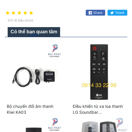
Chúng tôi nhận ship hàng trên toàn quốc.
Share
Tweet
5/5 (6 bầu chọn)
Có thể bạn quan tâm
Bộ chuyển đổi âm thanh
Điều khiển từ xa loa thanh
Kiwi KA03
LG Soundbar
AKB75595336