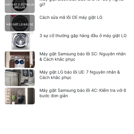
gì?
Cách sửa mã lỗi OE máy giặt LG
3 sự cố thường gặp hàng đầu ở máy giặt LG
Máy giặt Samsung báo lỗi SC: Nguyên nhân
& Cách khắc phục
Máy giặt LG báo lỗi UE: 7 Nguyên nhân &
Cách khắc phục
Máy giặt Samsung báo lỗi 4C: Kiểm tra với 6
bước đơn giản
Liên kết hữu ích:
trung tâm bảo hành hitachi
|
bảo hành
hitachi tphcm
|
bảo hành siemens
|
bảo hành fagor
|
bảo hành
hitachi hải phòng
|
sửa tủ lạnh hitachi tphcm
|
sửa máy giặt