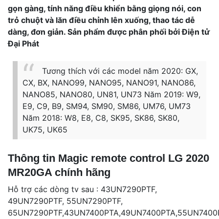
gọn gàng, tính năng điều khiển bằng giọng nói, con
trỏ chuột và lăn điều chỉnh lên xuống, thao tác dễ
dàng, đơn giản. Sản phẩm được phân phối bởi Điện tử
Đại Phát
Tương thích với các model năm 2020: GX,
CX, BX, NANO99, NANO95, NANO91, NANO86,
NANO85, NANO80, UN81, UN73 Năm 2019: W9,
E9, C9, B9, SM94, SM90, SM86, UM76, UM73
Năm 2018: W8, E8, C8, SK95, SK86, SK80,
UK75, UK65
Thông tin Magic remote control LG 2020
MR20GA chính hãng
Hỗ trợ các dòng tv sau : 43UN7290PTF,
49UN7290PTF, 55UN7290PTF,
65UN7290PTF,43UN7400PTA,49UN7400PTA,55UN7400