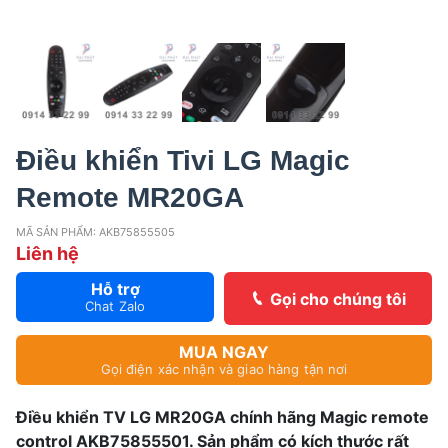
Điều khiển Tivi LG Magic
Remote MR20GA
MÃ SẢN PHẨM: AKB75855505
Liên hệ
Hỗ trợ
Gọi cho chúng tôi
Chat Zalo
MUA NGAY
Gọi điện xác nhận và giao hàng tận nơi
Điều khiển TV LG MR20GA chính hãng Magic remote
control AKB75855501. Sản phẩm có kích thước rất