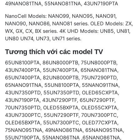
49NANO81TNA, 55NANO81TNA, 43UN7190PTA
NanoCell Models: NANO99, NANO95, NANO91,
NANO90, NANO86, NANO81 series. OLED Models: ZX,
WX, GX, CX, BX series. 4K UHD Models: UN85, UN81,
UN80 UN74, UN73, UN71 series.
Tương thích với các model TV
65UN8100PTA, 86UN8000PTB, 75UN8000PTB,
43UN7400PTA, 55UN7400PTA, 65NANO81TNA,
65UN7400PTA, 82UN8000PTB, 75UN7290PTD,
65NANO91TNA, 55UN8100PTA, 55NANO91TNA,
43UN7350PTD, 55UN7350PTD, OLED65CXPTA,
43UN7190PTA, 43UN7290PTF, 65UN7290PTF,
70UN7350PTD, OLED55BXPTA, OLED55CXPTA,
43UN7300PTC, 55UN7290PTF, 70UN7300PTC,
OLED65BXPTA, 55UN7300PTC, OLED77CXPTA,
75NANO95TNA, 49NANO86TNA, 65NANO95TNA,
55UN7190PTA, 55NANO86TNA ,65NANO86TNA,