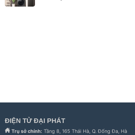
Liên kết hữu ích:
trung tâm bảo hành hitachi
|
bảo hành
hitachi tphcm
|
bảo hành siemens
|
bảo hành fagor
|
bảo hành
hitachi hải phòng
|
sửa tủ lạnh hitachi tphcm
|
sửa máy giặt
electrolux
|
bảo hành electrolux tphcm
|
bảo hành bosch tphcm
|
sửa máy rửa bát bosch tphcm
|
bảo hành teka
|
bảo hành
samsung hải phòng
|
sửa tủ lạnh hitachi
|
Tìm kiếm nhiều:
bảo hành hitachi
,
bảo hành electrolux
,
bảo hành lg
,
electrolux hà nội
,
electrolux hcm
,
trung
tâm bảo hành bosch
,
bảo hành hafele hà nội
,
sửa tủ
lạnh bosch
,
bảo hành panasonic
,
bảo hành liebherr
ĐIỆN TỬ ĐẠI PHÁT
Trụ sở chính:
Tầng 8, 165 Thái Hà, Q. Đống Đa, Hà