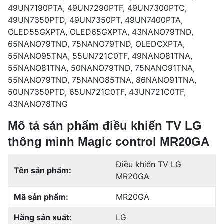
49UN7190PTA, 49UN7290PTF, 49UN7300PTC,
49UN7350PTD, 49UN7350PT, 49UN7400PTA,
OLED55GXPTA, OLED65GXPTA, 43NANO79TND,
65NANO79TND, 75NANO79TND, OLEDCXPTA,
55NANO95TNA, 55UN721C0TF, 49NANO81TNA,
55NANO81TNA, 50NANO79TND, 75NANO91TNA,
55NANO79TND, 75NANO85TNA, 86NANO91TNA,
50UN7350PTD, 65UN721C0TF, 43UN721C0TF,
43NANO78TNG
Mô tả sản phẩm điều khiển TV LG
thông minh Magic control MR20GA
Điều khiển TV LG
Tên sản phẩm:
MR20GA
Mã sản phẩm:
MR20GA
Hãng sản xuất:
LG