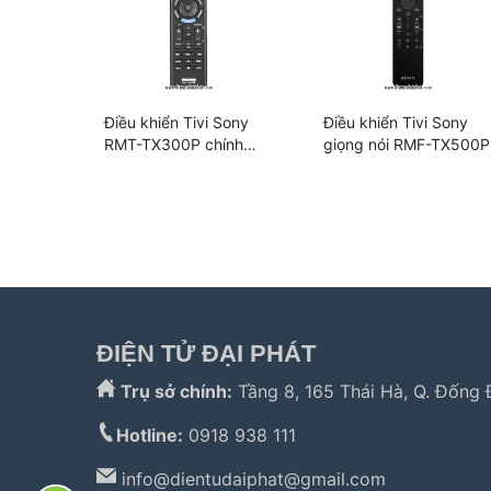
Điều khiển Tivi Sony
Điều khiển Tivi Sony
RMT-TX300P chính
giọng nói RMF-TX500P
hãng
Tìm kiếm nhiều:
bảo hành hitachi
,
bảo hành elec
sửa tủ lạnh bosch
,
bảo hành panasonic
,
bảo hàn
ĐIỆN TỬ ĐẠI PHÁT
Trụ sở chính:
Tầng 8, 165 Thái Hà, Q. Đống 
Hotline:
0918 938 111
info@
dientudaiphat@gmail.com