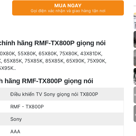
MUA NGAY
Gọi điện xác nhận và giao hàng tận nơi
 chính hãng RMF-TX800P giọng nói
 50X80K, 55X80K, 65X80K, 75X80K, 43X81DK,
, 65X85K, 75X85K, 85X85K, 65X90K, 75X90K,
5X95K..
ính hãng RMF-TX800P giọng nói
Điều khiển TV Sony giọng nói TX800P
RMF - TX800P
Sony
AAA