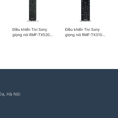
Điều khiển Tivi Sony
Điều khiển Tivi Sony
giọng nói RMF-TX520P
giọng nói RMF-TX310P
chính hãng
chính hãng
trolux
,
bảo hành lg
,
electrolux hà nội
,
electrolux hcm
,
trun
h liebherr
Đa, Hà Nội