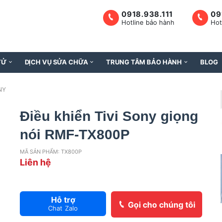
0918.938.111
09
Hotline bảo hành
Hot
TỬ
DỊCH VỤ SỬA CHỮA
TRUNG TÂM BẢO HÀNH
BLOG
NY
Điều khiển Tivi Sony giọng
nói RMF-TX800P
MÃ SẢN PHẨM: TX800P
Liên hệ
Hỗ trợ
Gọi cho chúng tôi
Chat Zalo