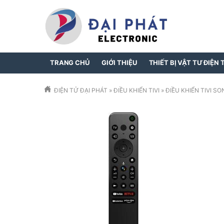
TRANG CHỦ
GIỚI THIỆU
THIẾT BỊ VẬT TƯ ĐIỆN 
ĐIỆN TỬ ĐẠI PHÁT
»
ĐIỀU KHIỂN TIVI
»
ĐIỀU KHIỂN TIVI SO