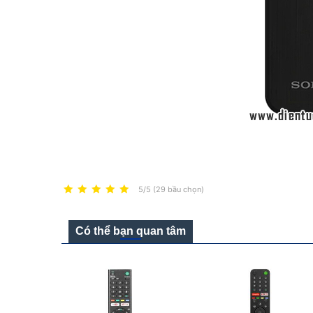
5/5 (29 bầu chọn)
Có thể bạn quan tâm