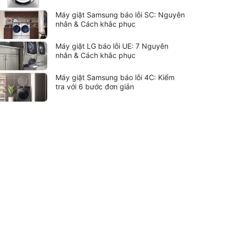
Máy giặt Samsung báo lỗi SC: Nguyên
nhân & Cách khắc phục
Máy giặt LG báo lỗi UE: 7 Nguyên
nhân & Cách khắc phục
Máy giặt Samsung báo lỗi 4C: Kiểm
tra với 6 bước đơn giản
Liên kết hữu ích:
trung tâm bảo hành hitachi
|
bảo
ành hitachi tphcm
|
bảo hành siemens
|
bảo hành fagor
bảo hành hitachi hải phòng
|
sửa tủ lạnh hitachi tphcm
|
ửa máy giặt electrolux
|
bảo hành electrolux tphcm
|
bảo
ành bosch tphcm
|
sửa máy rửa bát bosch tphcm
|
bảo
ành teka
|
bảo hành samsung hải phòng
|
sửa tủ lạnh
itachi
|