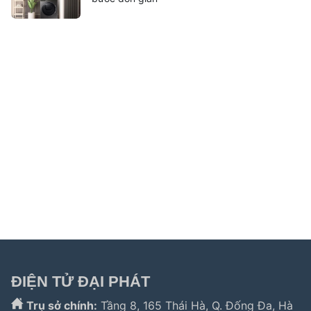
Liên kết hữu ích:
trung tâm bảo hành hitachi
|
bảo hành
hitachi tphcm
|
bảo hành siemens
|
bảo hành fagor
|
bảo hành
hitachi hải phòng
|
sửa tủ lạnh hitachi tphcm
|
sửa máy giặt
electrolux
|
bảo hành electrolux tphcm
|
bảo hành bosch tphcm
|
sửa máy rửa bát bosch tphcm
|
bảo hành teka
|
bảo hành
samsung hải phòng
|
sửa tủ lạnh hitachi
|
Tìm kiếm nhiều:
bảo hành hitachi
,
bảo hành electrolux
,
bảo hành lg
,
electrolux hà nội
,
electrolux hcm
,
trung
tâm bảo hành bosch
,
bảo hành hafele hà nội
,
sửa tủ
lạnh bosch
,
bảo hành panasonic
,
bảo hành liebherr
ĐIỆN TỬ ĐẠI PHÁT
Trụ sở chính:
Tầng 8, 165 Thái Hà, Q. Đống Đa, Hà