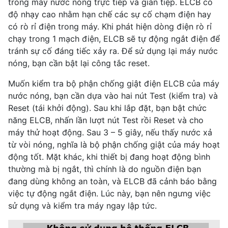
trong máy nước nóng trực tiếp và gián tiệp. ELCB có
độ nhạy cao nhằm hạn chế các sự cố chạm điện hay
có rò rỉ điện trong máy. Khi phát hiện dòng điện rò rỉ
chạy trong 1 mạch điện, ELCB sẽ tự động ngắt điện để
tránh sự cố đáng tiếc xảy ra. Để sử dụng lại máy nước
nóng, bạn cần bật lại công tắc reset.
Muốn kiểm tra bộ phận chống giật điện ELCB của máy
nước nóng, bạn cần dựa vào hai nút Test (kiểm tra) và
Reset (tái khởi động). Sau khi lắp đặt, bạn bật chức
năng ELCB, nhấn lần lượt nút Test rồi Reset và cho
máy thử hoạt động. Sau 3 – 5 giây, nếu thấy nước xả
từ vòi nóng, nghĩa là bộ phận chống giật của máy hoạt
động tốt. Mặt khác, khi thiết bị đang hoạt động bình
thường mà bị ngắt, thì chính là do nguồn điện bạn
đang dùng không an toàn, và ELCB đã cảnh báo bằng
việc tự động ngắt điện. Lúc này, bạn nên ngưng việc
sử dụng và kiểm tra máy ngay lập tức.