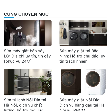
CÙNG CHUYÊN MỤC
Sửa máy giặt hấp sấy
Sửa máy giặt tại Bắc
LG: Địa chỉ uy tín, tin cậy
Ninh: Hỗ trợ chu đáo, uy
[phục vụ 24/7]
tín trách nhiệm
Sửa tủ lạnh Nội Địa tại
Sửa máy giặt Nội Địa:
Hà Nội, dịch vụ chất
Dịch vụ hàng đầu tại Hà
lượng, hỗ trợ mọi lúc
Nội & TPHCM