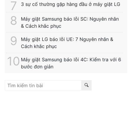
3 sự cố thường gặp hàng đầu ở máy giặt LG
Máy giặt Samsung báo lỗi SC: Nguyên nhân
& Cách khắc phục
Máy giặt LG báo lỗi UE: 7 Nguyên nhân &
Cách khắc phục
Máy giặt Samsung báo lỗi 4C: Kiểm tra với 6
bước đơn giản
Liên kết hữu ích:
trung tâm bảo hành hitachi
|
bảo hành
hitachi tphcm
|
bảo hành siemens
|
bảo hành fagor
|
bảo hành
hitachi hải phòng
|
sửa tủ lạnh hitachi tphcm
|
sửa máy giặt
electrolux
|
bảo hành electrolux tphcm
|
bảo hành bosch tphcm
|
sửa máy rửa bát bosch tphcm
|
bảo hành teka
|
bảo hành