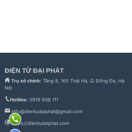
samsung hải phòng
|
sửa tủ lạnh hitachi
|
Tìm kiếm nhiều:
bảo hành hitachi
,
bảo hành electrolux
,
bảo
hành lg
,
electrolux hà nội
,
electrolux hcm
,
trung tâm bảo
hành bosch
,
bảo hành hafele hà nội
,
sửa tủ lạnh bosch
,
bảo hành panasonic
,
bảo hành liebherr
ĐIỆN TỬ ĐẠI PHÁT
Trụ sở chính:
Tầng 8, 165 Thái Hà, Q. Đống Đa, Hà
Nội
Hotline:
0918 938 111
info@
dientudaiphat@gmail.com
https://dientudaiphat.com