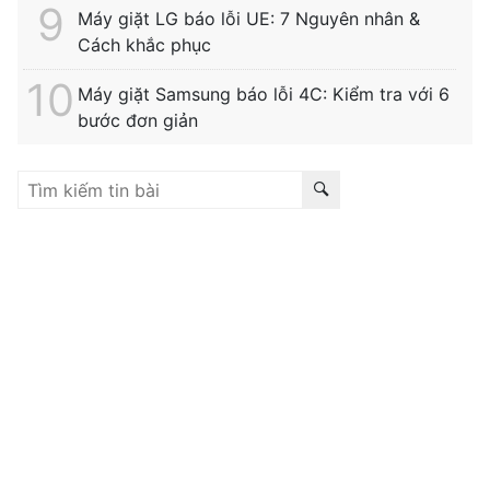
Máy giặt LG báo lỗi UE: 7 Nguyên nhân &
Cách khắc phục
Máy giặt Samsung báo lỗi 4C: Kiểm tra với 6
bước đơn giản
Liên kết hữu ích:
trung tâm bảo hành hitachi
|
bảo hành
hitachi tphcm
|
bảo hành siemens
|
bảo hành fagor
|
bảo hành
hitachi hải phòng
|
sửa tủ lạnh hitachi tphcm
|
sửa máy giặt
electrolux
|
bảo hành electrolux tphcm
|
bảo hành bosch tphcm
|
sửa máy rửa bát bosch tphcm
|
bảo hành teka
|
bảo hành
samsung hải phòng
|
sửa tủ lạnh hitachi
|
Tìm kiếm nhiều:
bảo hành hitachi
,
bảo hành electrolux
,
bảo
hành lg
,
electrolux hà nội
,
electrolux hcm
,
trung tâm bảo
hành bosch
,
bảo hành hafele hà nội
,
sửa tủ lạnh bosch
,