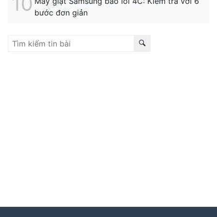
Máy giặt Samsung báo lỗi 4C: Kiểm tra với 6
bước đơn giản
Liên kết hữu ích:
trung tâm bảo hành hitachi
|
bảo hành
hitachi tphcm
|
bảo hành siemens
|
bảo hành fagor
|
bảo hành
hitachi hải phòng
|
sửa tủ lạnh hitachi tphcm
|
sửa máy giặt
electrolux
|
bảo hành electrolux tphcm
|
bảo hành bosch tphcm
|
sửa máy rửa bát bosch tphcm
|
bảo hành teka
|
bảo hành
samsung hải phòng
|
sửa tủ lạnh hitachi
|
Tìm kiếm nhiều:
bảo hành hitachi
,
bảo hành electrolux
,
bảo
hành lg
,
electrolux hà nội
,
electrolux hcm
,
trung tâm bảo
hành bosch
,
bảo hành hafele hà nội
,
sửa tủ lạnh bosch
,
bảo hành panasonic
,
bảo hành liebherr