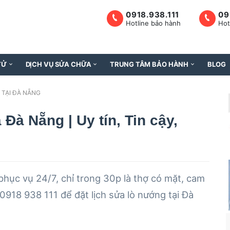
0918.938.111
09
Hotline bảo hành
Hot
TỬ
DỊCH VỤ SỬA CHỮA
TRUNG TÂM BẢO HÀNH
BLOG
 TẠI ĐÀ NẴNG
Đà Nẵng | Uy tín, Tin cậy,
 phục vụ 24/7, chỉ trong 30p là thợ có mặt, cam
 0918 938 111 để đặt lịch sửa lò nướng tại Đà