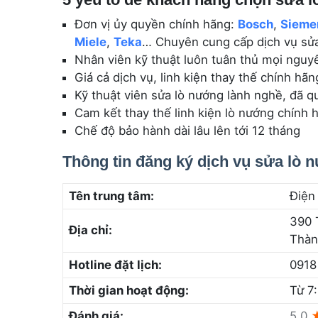
Đơn vị ủy quyền chính hãng:
Bosch
,
Sieme
Miele
,
Teka
… Chuyên cung cấp dịch vụ sửa
Nhân viên kỹ thuật luôn tuân thủ mọi nguyê
Giá cả dịch vụ, linh kiện thay thế chính hãn
Kỹ thuật viên sửa lò nướng lành nghề, đã q
Cam kết thay thế linh kiện lò nướng chính 
Chế độ bảo hành dài lâu lên tới 12 tháng
Thông tin đăng ký dịch vụ sửa lò 
Tên trung tâm:
Điện
390 
Địa chỉ:
Thàn
Hotline đặt lịch:
0918
Thời gian hoạt động:
Từ 7
Đánh giá:
5.0