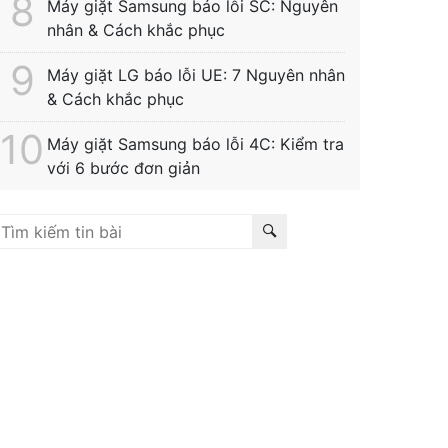
Máy giặt Samsung báo lỗi SC: Nguyên
nhân & Cách khắc phục
Máy giặt LG báo lỗi UE: 7 Nguyên nhân
& Cách khắc phục
Máy giặt Samsung báo lỗi 4C: Kiểm tra
với 6 bước đơn giản
Liên kết hữu ích:
trung tâm bảo hành hitachi
|
bảo
ành hitachi tphcm
|
bảo hành siemens
|
bảo hành fagor
bảo hành hitachi hải phòng
|
sửa tủ lạnh hitachi tphcm
|
ửa máy giặt electrolux
|
bảo hành electrolux tphcm
|
bảo
ành bosch tphcm
|
sửa máy rửa bát bosch tphcm
|
bảo
ành teka
|
bảo hành samsung hải phòng
|
sửa tủ lạnh
itachi
|