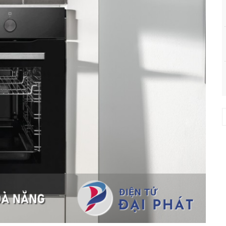
h
|
s
h
h
h