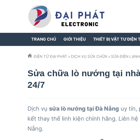
TRANG CHỦ
GIỚI THIỆU
THIẾT BỊ VẬT TƯ ĐIỆN 
ĐIỆN TỬ ĐẠI PHÁT
»
DỊCH VỤ SỬA CHỮA
»
SỬA ĐIỆN LẠNH
Sửa chữa lò nướng tại nhà 
24/7
Dịch vụ
sửa lò nướng tại Đà Nẵng
uy tín,
kết thay thế linh kiện chính hãng. Liên hệ
Nẵng.