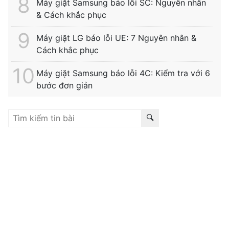
Máy giặt Samsung báo lỗi SC: Nguyên nhân
& Cách khắc phục
Máy giặt LG báo lỗi UE: 7 Nguyên nhân &
Cách khắc phục
Máy giặt Samsung báo lỗi 4C: Kiểm tra với 6
bước đơn giản
Liên kết hữu ích:
trung tâm bảo hành hitachi
|
bảo hành
hitachi tphcm
|
bảo hành siemens
|
bảo hành fagor
|
bảo hành
hitachi hải phòng
|
sửa tủ lạnh hitachi tphcm
|
sửa máy giặt
electrolux
|
bảo hành electrolux tphcm
|
bảo hành bosch tphcm
|
sửa máy rửa bát bosch tphcm
|
bảo hành teka
|
bảo hành
samsung hải phòng
|
sửa tủ lạnh hitachi
|
Tìm kiếm nhiều:
bảo hành hitachi
,
bảo hành electrolux
,
bảo