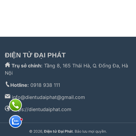
hành lg
,
electrolux hà nội
,
electrolux hcm
,
trung tâm bảo
hành bosch
,
bảo hành hafele hà nội
,
sửa tủ lạnh bosch
,
bảo hành panasonic
,
bảo hành liebherr
ĐIỆN TỬ ĐẠI PHÁT
Trụ sở chính:
Tầng 8, 165 Thái Hà, Q. Đống Đa, Hà
Nội
Hotline:
0918 938 111
info@
dientudaiphat@gmail.com
https://dientudaiphat.com
© 2026,
Điện tử Đại Phát
. Bảo lưu mọi quyền.