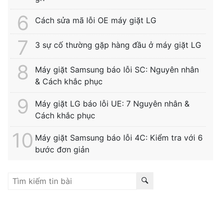
Cách sửa mã lỗi OE máy giặt LG
3 sự cố thường gặp hàng đầu ở máy giặt LG
Máy giặt Samsung báo lỗi SC: Nguyên nhân
& Cách khắc phục
Máy giặt LG báo lỗi UE: 7 Nguyên nhân &
Cách khắc phục
Máy giặt Samsung báo lỗi 4C: Kiểm tra với 6
bước đơn giản
Liên kết hữu ích:
trung tâm bảo hành hitachi
|
bảo hành
hitachi tphcm
|
bảo hành siemens
|
bảo hành fagor
|
bảo hành