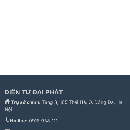
hitachi hải phòng
|
sửa tủ lạnh hitachi tphcm
|
sửa máy giặt
electrolux
|
bảo hành electrolux tphcm
|
bảo hành bosch tphcm
|
sửa máy rửa bát bosch tphcm
|
bảo hành teka
|
bảo hành
samsung hải phòng
|
sửa tủ lạnh hitachi
|
Tìm kiếm nhiều:
bảo hành hitachi
,
bảo hành electrolux
,
bảo
hành lg
,
electrolux hà nội
,
electrolux hcm
,
trung tâm bảo
hành bosch
,
bảo hành hafele hà nội
,
sửa tủ lạnh bosch
,
bảo hành panasonic
,
bảo hành liebherr
ĐIỆN TỬ ĐẠI PHÁT
Trụ sở chính:
Tầng 8, 165 Thái Hà, Q. Đống Đa, Hà
Nội
Hotline:
0918 938 111