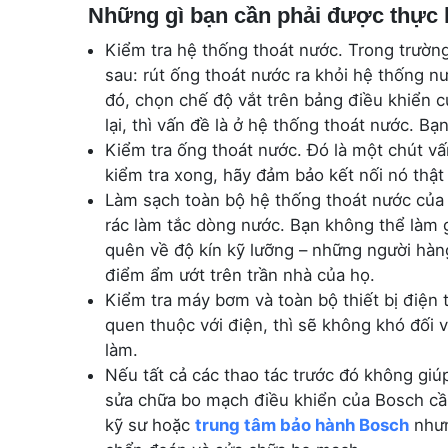
Những gì bạn cần phải được thực 
Kiểm tra hệ thống thoát nước. Trong trường 
sau: rút ống thoát nước ra khỏi hệ thống n
đó, chọn chế độ vắt trên bảng điều khiển c
lại, thì vấn đề là ở hệ thống thoát nước. Bạ
Kiểm tra ống thoát nước. Đó là một chút vấn
kiểm tra xong, hãy đảm bảo kết nối nó thật 
Làm sạch toàn bộ hệ thống thoát nước của m
rác làm tắc dòng nước. Bạn không thể làm g
quên về độ kín kỹ lưỡng – những người hàn
điểm ẩm ướt trên trần nhà của họ.
Kiểm tra máy bơm và toàn bộ thiết bị điện 
quen thuộc với điện, thì sẽ không khó đối 
làm.
Nếu tất cả các thao tác trước đó không giúp
sửa chữa bo mạch điều khiển của Bosch cầ
kỹ sư hoặc
trung tâm bảo hành Bosch
nhưn