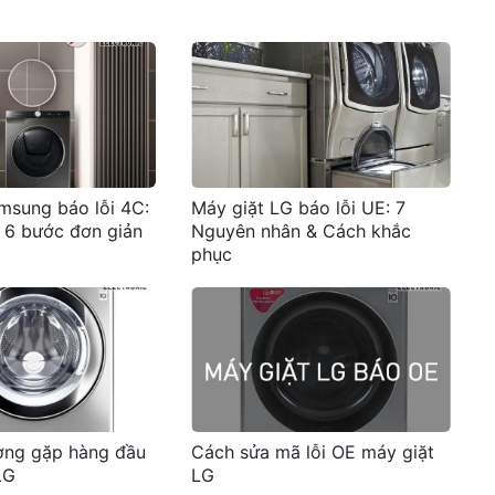
msung báo lỗi 4C:
Máy giặt LG báo lỗi UE: 7
i 6 bước đơn giản
Nguyên nhân & Cách khắc
phục
ờng gặp hàng đầu
Cách sửa mã lỗi OE máy giặt
LG
LG