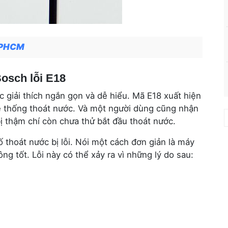
 TPHCM
osch lỗi E18
c giải thích ngắn gọn và dễ hiểu. Mã E18 xuất hiện
ệ thống thoát nước. Và một người dùng cũng nhận
bị thậm chí còn chưa thử bắt đầu thoát nước.
 thoát nước bị lỗi. Nói một cách đơn giản là máy
g tốt. Lỗi này có thể xảy ra vì những lý do sau:
h
|
s
h
h
h