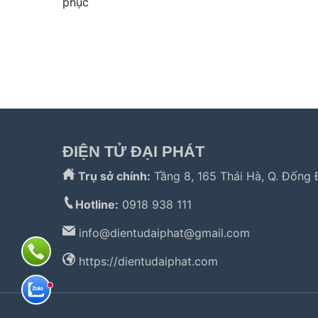
phục
Tìm kiếm nhiều:
bảo hành hitachi
,
bảo hành electrolux
,
bảo
hành panasonic
,
bảo hành liebherr
ĐIỆN TỬ ĐẠI PHÁT
Trụ sở chính:
Tầng 8, 165 Thái Hà, Q. Đống 
Hotline:
0918 938 111
info@
dientudaiphat@gmail.com
https://dientudaiphat.com