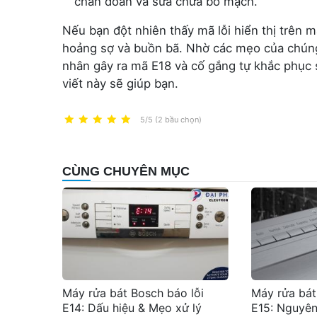
chẩn đoán và sửa chữa bo mạch.
Nếu bạn đột nhiên thấy mã lỗi hiển thị trên 
hoảng sợ và buồn bã
.
Nhờ các mẹo của chúng
nhân gây ra mã E18 và cố gắng tự khắc phục s
viết này sẽ giúp bạn.
5/5 (2 bầu chọn)
CÙNG CHUYÊN MỤC
Máy rửa bát Bosch báo lỗi
Máy rửa bát
E14: Dấu hiệu & Mẹo xử lý
E15: Nguyên