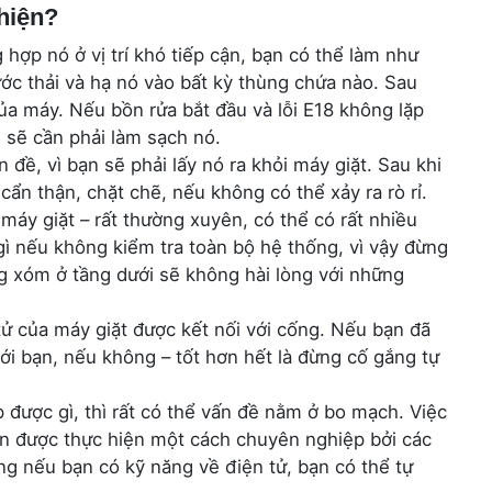
hiện?
hợp nó ở vị trí khó tiếp cận, bạn có thể làm như
ước thải và hạ nó vào bất kỳ thùng chứa nào. Sau
ủa máy. Nếu bồn rửa bắt đầu và lỗi E18 không lặp
n sẽ cần phải làm sạch nó.
 đề, vì bạn sẽ phải lấy nó ra khỏi máy giặt. Sau khi
cẩn thận, chặt chẽ, nếu không có thể xảy ra rò rỉ.
áy giặt – rất thường xuyên, có thể có rất nhiều
ì nếu không kiểm tra toàn bộ hệ thống, vì vậy đừng
g xóm ở tầng dưới sẽ không hài lòng với những
tử của máy giặt được kết nối với cống. Nếu bạn đã
với bạn, nếu không – tốt hơn hết là đừng cố gắng tự
 được gì, thì rất có thể vấn đề nằm ở bo mạch. Việc
n được thực hiện một cách chuyên nghiệp bởi các
g nếu bạn có kỹ năng về điện tử, bạn có thể tự