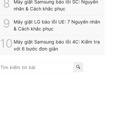
Máy giặt Samsung báo lỗi SC: Nguyên
nhân & Cách khắc phục
Máy giặt LG báo lỗi UE: 7 Nguyên nhân
& Cách khắc phục
Máy giặt Samsung báo lỗi 4C: Kiểm tra
với 6 bước đơn giản
Liên kết hữu ích:
trung tâm bảo hành hitachi
|
bảo
ành hitachi tphcm
|
bảo hành siemens
|
bảo hành fagor
bảo hành hitachi hải phòng
|
sửa tủ lạnh hitachi tphcm
|
ửa máy giặt electrolux
|
bảo hành electrolux tphcm
|
bảo
ành bosch tphcm
|
sửa máy rửa bát bosch tphcm
|
bảo
ành teka
|
bảo hành samsung hải phòng
|
sửa tủ lạnh
itachi
|