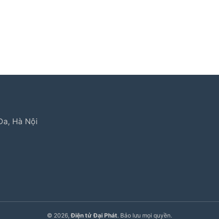
 hành lg
,
electrolux hà nội
,
electrolux hcm
,
trung tâm bảo h
Đa, Hà Nội
© 2026,
Điện tử Đại Phát
. Bảo lưu mọi quyền.