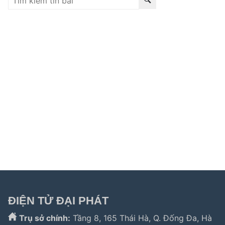
Liên kết hữu ích:
trung tâm bảo hành hitachi
|
bảo hành
hitachi tphcm
|
bảo hành siemens
|
bảo hành fagor
|
bảo hành
hitachi hải phòng
|
sửa tủ lạnh hitachi tphcm
|
sửa máy giặt
electrolux
|
bảo hành electrolux tphcm
|
bảo hành bosch tphcm
|
sửa máy rửa bát bosch tphcm
|
bảo hành teka
|
bảo hành
samsung hải phòng
|
sửa tủ lạnh hitachi
|
Tìm kiếm nhiều:
bảo hành hitachi
,
bảo hành electrolux
,
bảo
hành lg
,
electrolux hà nội
,
electrolux hcm
,
trung tâm bảo
hành bosch
,
bảo hành hafele hà nội
,
sửa tủ lạnh bosch
,
bảo hành panasonic
,
bảo hành liebherr
ĐIỆN TỬ ĐẠI PHÁT
Trụ sở chính:
Tầng 8, 165 Thái Hà, Q. Đống Đa, Hà