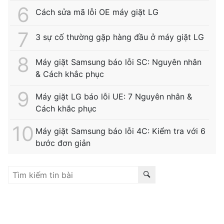
Cách sửa mã lỗi OE máy giặt LG
3 sự cố thường gặp hàng đầu ở máy giặt LG
Máy giặt Samsung báo lỗi SC: Nguyên nhân
& Cách khắc phục
Máy giặt LG báo lỗi UE: 7 Nguyên nhân &
Cách khắc phục
Máy giặt Samsung báo lỗi 4C: Kiểm tra với 6
bước đơn giản
Liên kết hữu ích:
trung tâm bảo hành hitachi
|
bảo hành
hitachi tphcm
|
bảo hành siemens
|
bảo hành fagor
|
bảo hành