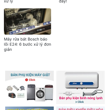
xử lý
đây!
Máy rửa bát Bosch báo
lỗi E24: 6 bước xử lý đơn
giản