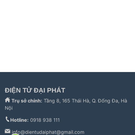
hitachi hải phòng
|
sửa tủ lạnh hitachi tphcm
|
sửa máy giặt
electrolux
|
bảo hành electrolux tphcm
|
bảo hành bosch tphcm
|
sửa máy rửa bát bosch tphcm
|
bảo hành teka
|
bảo hành
samsung hải phòng
|
sửa tủ lạnh hitachi
|
Tìm kiếm nhiều:
bảo hành hitachi
,
bảo hành electrolux
,
bảo
hành lg
,
electrolux hà nội
,
electrolux hcm
,
trung tâm bảo
hành bosch
,
bảo hành hafele hà nội
,
sửa tủ lạnh bosch
,
bảo hành panasonic
,
bảo hành liebherr
ĐIỆN TỬ ĐẠI PHÁT
Trụ sở chính:
Tầng 8, 165 Thái Hà, Q. Đống Đa, Hà
Nội
Hotline:
0918 938 111
info@
dientudaiphat@gmail.com